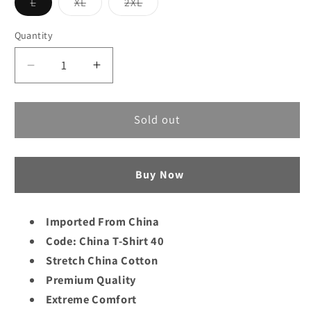
L
XL
2XL
Variant
Variant
Variant
sold
sold
sold
out
out
out
Quantity
or
or
or
unavailable
unavailable
unavailable
Decrease
Increase
quantity
quantity
for
for
China
China
Sold out
TShirt
TShirt
40
40
Buy Now
Imported From China
Code: China T-Shirt 40
Stretch China Cotton
Premium Quality
Extreme Comfort