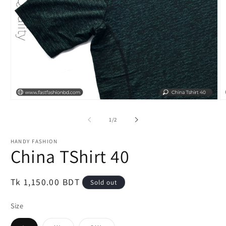
Open
O
media
m
1
2
of
1
/
2
in
in
modal
m
HANDY FASHION
China TShirt 40
Regular
Tk 1,150.00 BDT
Sold out
price
Size