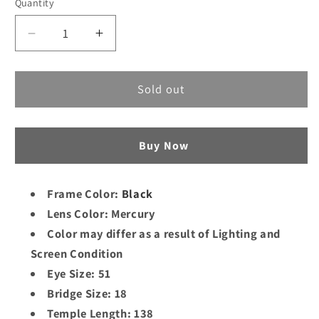
Quantity
Decrease
Increase
quantity
quantity
for
for
Luxury
Luxury
Sold out
Premium
Premium
Quality
Quality
Sunglass
Sunglass
Buy Now
|
|
OKL
OKL
24
24
Frame Color:
Black
Lens Color: Mercury
Color may differ as a result of Lighting and
Screen Condition
Eye Size: 51
Bridge Size: 18
Temple Length: 138