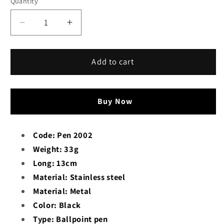
Quantity
Decrease
Increase
quantity
quantity
for
for
Premium
Premium
Add to cart
Quality
Quality
Luxury
Luxury
Imported
Imported
Buy Now
Pen
Pen
|
|
Pen
Pen
Code: Pen 2002
2002
2002
Weight: 33g
Long: 13cm
Material:
Stainless steel
Material: Metal
Color: Black
Type: Ballpoint pen