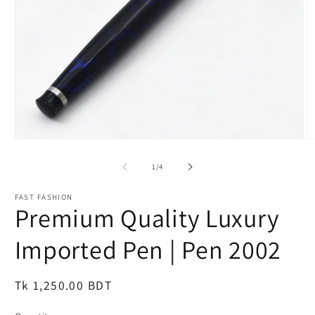
Open
O
media
m
1
2
of
1
/
4
in
in
modal
m
FAST FASHION
Premium Quality Luxury
Imported Pen | Pen 2002
Regular
Tk 1,250.00 BDT
price