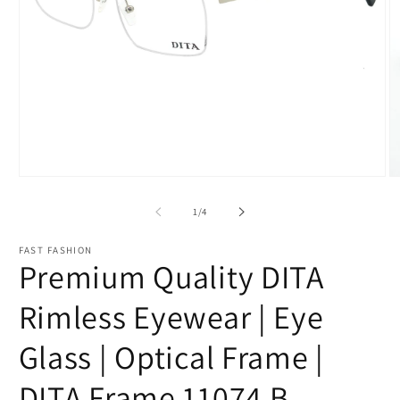
Open
O
media
m
1
2
of
1
/
4
in
in
modal
m
FAST FASHION
Premium Quality DITA
Rimless Eyewear | Eye
Glass | Optical Frame |
DITA Frame 11074 B