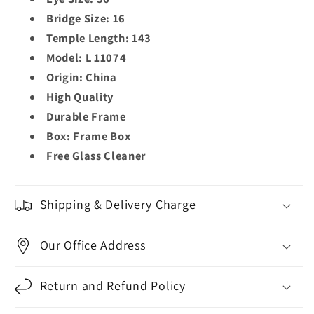
|
|
Bridge Size: 16
DITA
DITA
Temple Length: 143
Frame
Frame
Model: L 11074
11074
11074
Origin: China
B
B
High Quality
Durable Frame
Box: Frame Box
Free Glass Cleaner
Shipping & Delivery Charge
Our Office Address
Return and Refund Policy