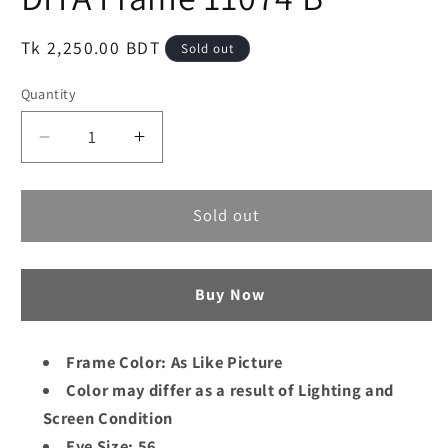
Regular
Tk 2,250.00 BDT
Sold out
price
Quantity
Decrease
Increase
quantity
quantity
for
for
Premium
Premium
Sold out
Quality
Quality
DITA
DITA
Rimless
Rimless
Buy Now
Eyewear
Eyewear
|
|
Eye
Eye
Frame Color: As Like Picture
Glass
Glass
Color may differ as a result of Lighting and
|
|
Screen Condition
Optical
Optical
Frame
Frame
Eye Size: 56